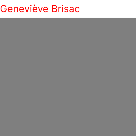
Geneviève Brisac