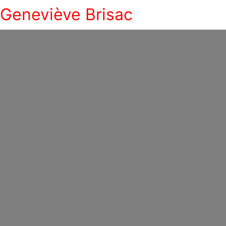
Geneviève Brisac