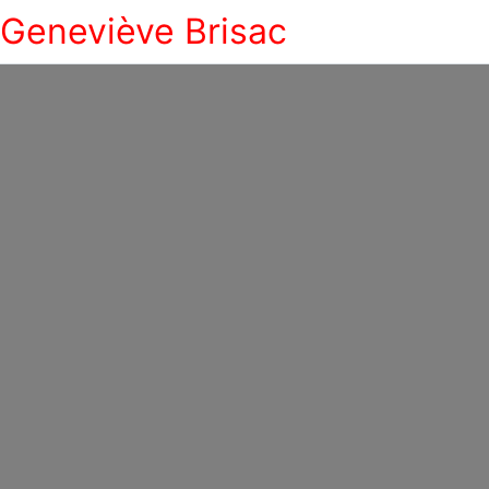
Geneviève Brisac