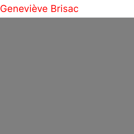
Geneviève Brisac