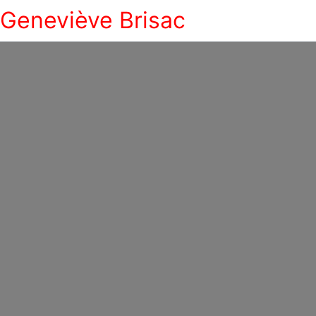
Geneviève Brisac