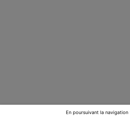
En poursuivant la navigation 
Voyante réputée par télépho