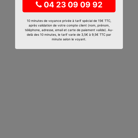
04 23 09 09 92
10 minutes de voyance privée à tarif spécial de 15€ TTC,
après validation de votre compte client (nom, prénom,
téléphone, adresse, email et carte de paiement valide). Au-
delà des 10 minutes, le tarif varie de 3,5€ à 9,5€ TTC par
minute selon le voyant.