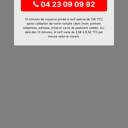
04 23 09 09 92
10 minutes de voyance privée à tarif spécial de 15€ TTC,
après validation de votre compte client (nom, prénom,
téléphone, adresse, email et carte de paiement valide). Au-
delà des 10 minutes, le tarif varie de 3,5€ à 9,5€ TTC par
minute selon le voyant.