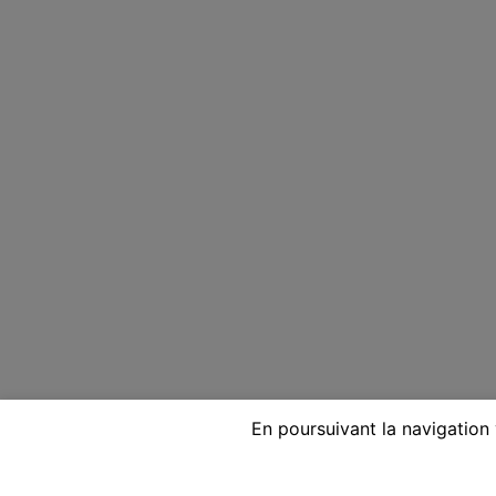
En poursuivant la navigation 
Voyante réputée par télépho