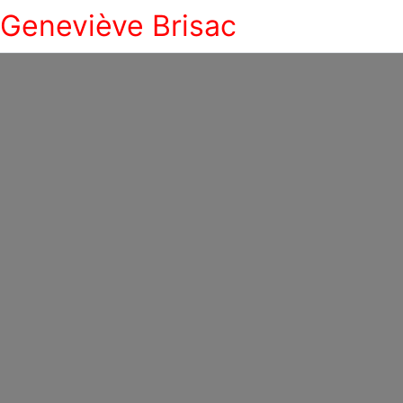
Geneviève Brisac