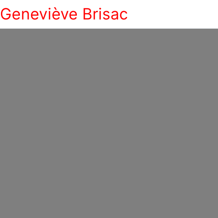
Geneviève Brisac