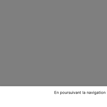
En poursuivant la navigation 
Voyante réputée par télépho