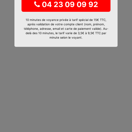
04 23 09 09 92
10 minutes de voyance privée à tarif spécial de 15€ TTC,
après validation de votre compte client (nom, prénom,
téléphone, adresse, email et carte de paiement valide). Au-
delà des 10 minutes, le tarif varie de 3,5€ à 9,5€ TTC par
minute selon le voyant.