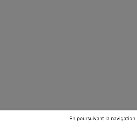
En poursuivant la navigation 
Voyante réputée par télépho