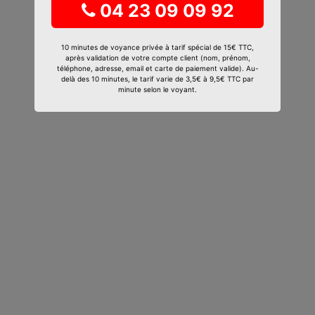
04 23 09 09 92
10 minutes de voyance privée à tarif spécial de 15€ TTC,
après validation de votre compte client (nom, prénom,
téléphone, adresse, email et carte de paiement valide). Au-
delà des 10 minutes, le tarif varie de 3,5€ à 9,5€ TTC par
minute selon le voyant.