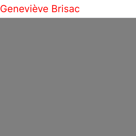
Geneviève Brisac