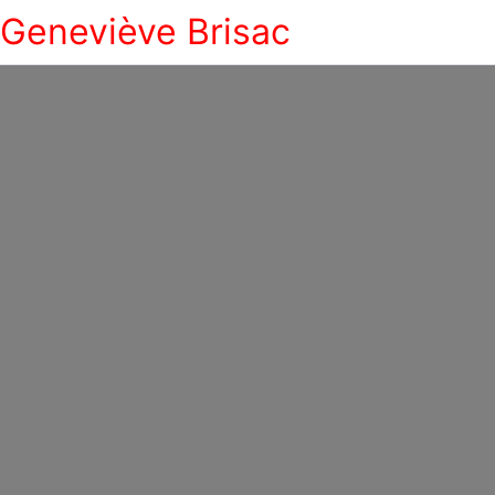
Geneviève Brisac