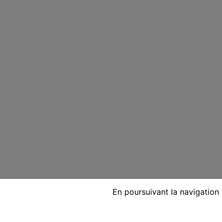
En poursuivant la navigation 
Voyante réputée par télépho