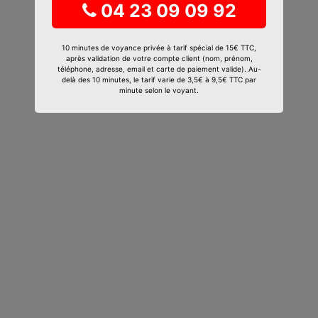
04 23 09 09 92
10 minutes de voyance privée à tarif spécial de 15€ TTC,
après validation de votre compte client (nom, prénom,
téléphone, adresse, email et carte de paiement valide). Au-
delà des 10 minutes, le tarif varie de 3,5€ à 9,5€ TTC par
minute selon le voyant.