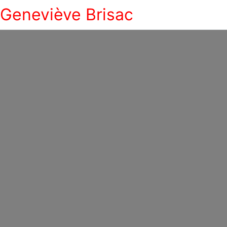
Geneviève Brisac