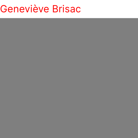
Geneviève Brisac