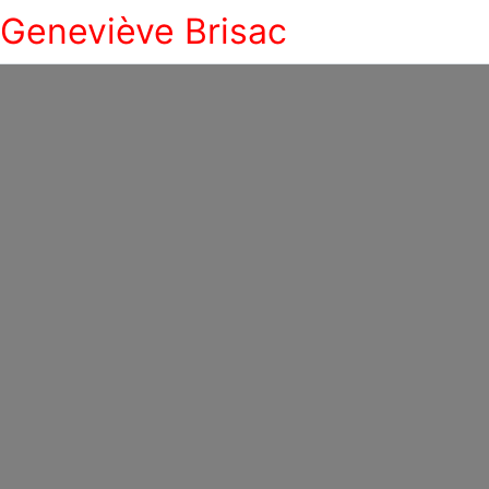
Geneviève Brisac