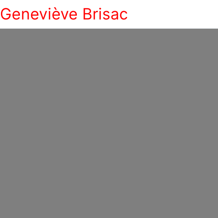
Geneviève Brisac