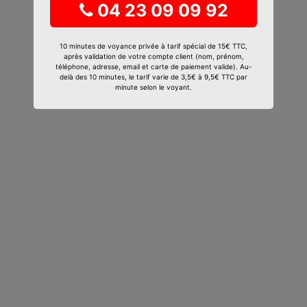
04 23 09 09 92
10 minutes de voyance privée à tarif spécial de 15€ TTC,
après validation de votre compte client (nom, prénom,
téléphone, adresse, email et carte de paiement valide). Au-
delà des 10 minutes, le tarif varie de 3,5€ à 9,5€ TTC par
minute selon le voyant.