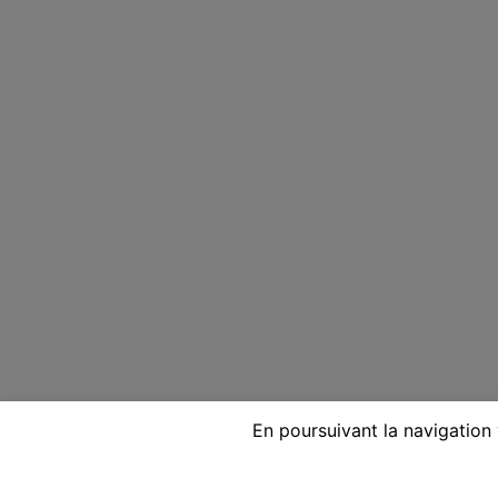
En poursuivant la navigation 
Voyante réputée par télépho