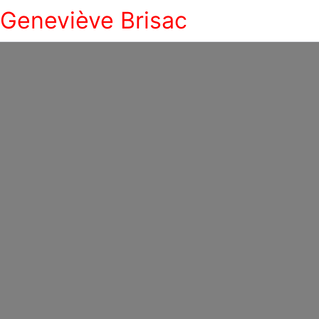
Geneviève Brisac