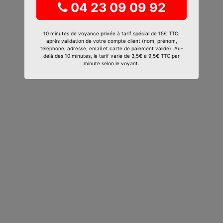
04 23 09 09 92
10 minutes de voyance privée à tarif spécial de 15€ TTC,
après validation de votre compte client (nom, prénom,
téléphone, adresse, email et carte de paiement valide). Au-
delà des 10 minutes, le tarif varie de 3,5€ à 9,5€ TTC par
minute selon le voyant.