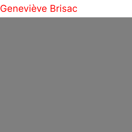
Geneviève Brisac