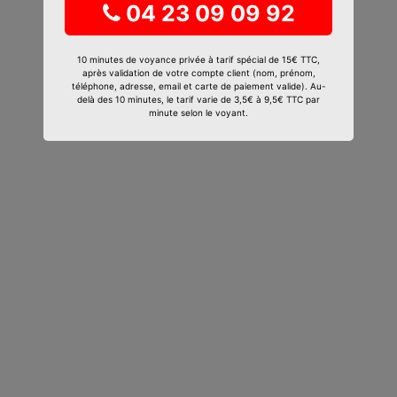
04 23 09 09 92
10 minutes de voyance privée à tarif spécial de 15€ TTC,
après validation de votre compte client (nom, prénom,
téléphone, adresse, email et carte de paiement valide). Au-
delà des 10 minutes, le tarif varie de 3,5€ à 9,5€ TTC par
minute selon le voyant.