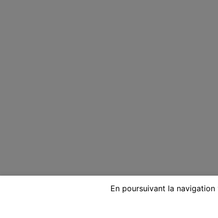
En poursuivant la navigation 
Voyante réputée par télépho