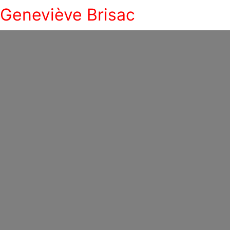
Geneviève Brisac