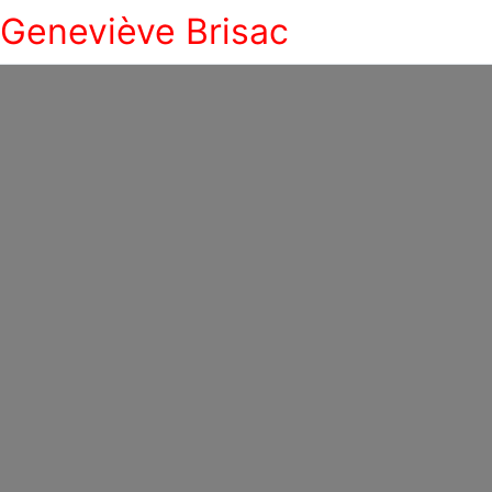
Geneviève Brisac