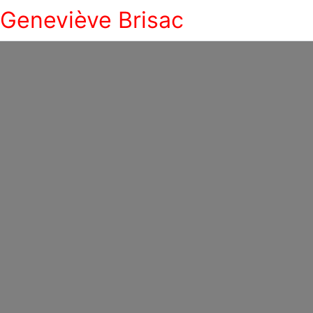
Geneviève Brisac