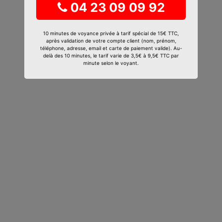
04 23 09 09 92
10 minutes de voyance privée à tarif spécial de 15€ TTC,
après validation de votre compte client (nom, prénom,
téléphone, adresse, email et carte de paiement valide). Au-
delà des 10 minutes, le tarif varie de 3,5€ à 9,5€ TTC par
minute selon le voyant.