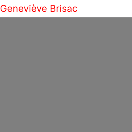
Geneviève Brisac