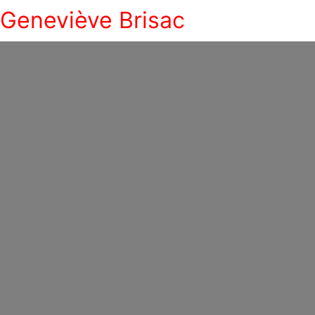
Geneviève Brisac