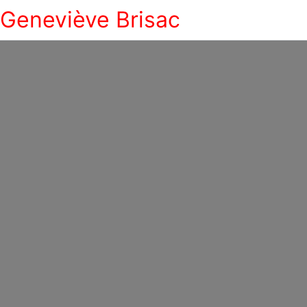
Geneviève Brisac