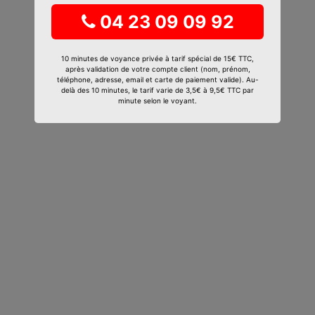
04 23 09 09 92
10 minutes de voyance privée à tarif spécial de 15€ TTC,
après validation de votre compte client (nom, prénom,
téléphone, adresse, email et carte de paiement valide). Au-
delà des 10 minutes, le tarif varie de 3,5€ à 9,5€ TTC par
minute selon le voyant.