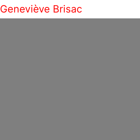
Geneviève Brisac