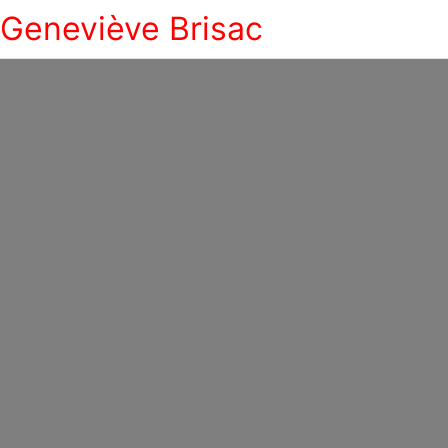
Geneviève Brisac