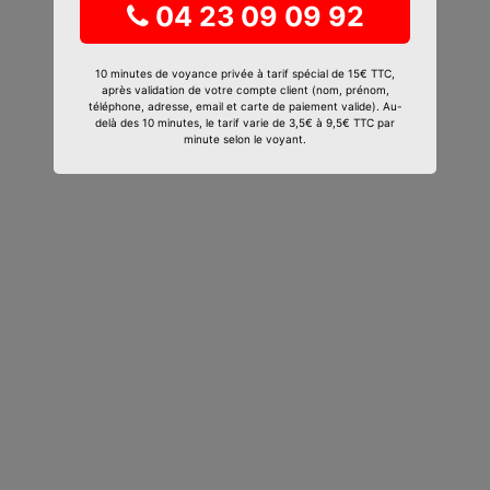
04 23 09 09 92
10 minutes de voyance privée à tarif spécial de 15€ TTC,
après validation de votre compte client (nom, prénom,
téléphone, adresse, email et carte de paiement valide). Au-
delà des 10 minutes, le tarif varie de 3,5€ à 9,5€ TTC par
minute selon le voyant.