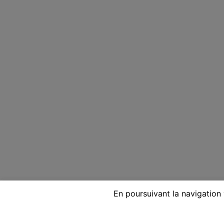
En poursuivant la navigation 
Voyante réputée par télépho