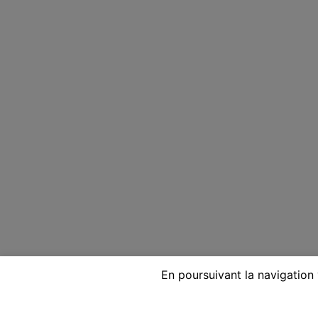
En poursuivant la navigation 
Voyante réputée par télépho