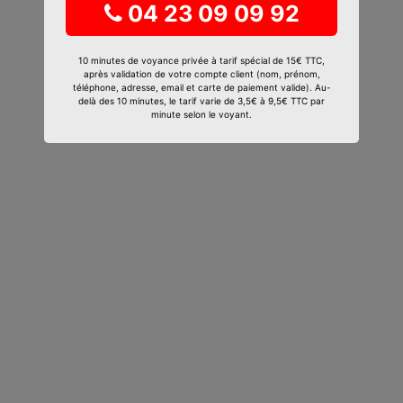
04 23 09 09 92
10 minutes de voyance privée à tarif spécial de 15€ TTC,
après validation de votre compte client (nom, prénom,
téléphone, adresse, email et carte de paiement valide). Au-
delà des 10 minutes, le tarif varie de 3,5€ à 9,5€ TTC par
minute selon le voyant.