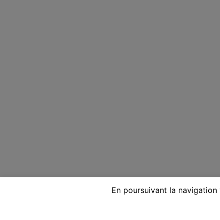
En poursuivant la navigation 
Voyante réputée par télépho