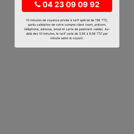
04 23 09 09 92
10 minutes de voyance privée à tarif spécial de 15€ TTC,
après validation de votre compte client (nom, prénom,
téléphone, adresse, email et carte de paiement valide). Au-
delà des 10 minutes, le tarif varie de 3,5€ à 9,5€ TTC par
minute selon le voyant.